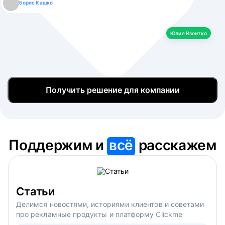
Борис Кашко
Юлия Изоитко
Александр Кулагин
Даниил Макаров
Екатерина Лазаренко
Юлия Изоитко
Получить решение для компании
Поддержим и
всё
расскажем
Статьи
Делимся новостями, историями клиентов и советами
про рекламные продукты и платформу Clickme