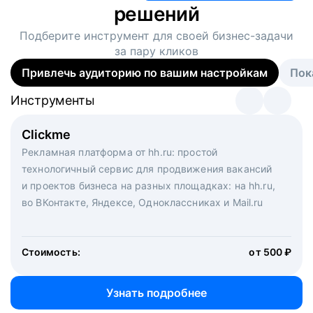
решений
Подберите инструмент для своей
бизнес-задачи
за пару кликов
Привлечь аудиторию по вашим настройкам
Пок
Инструменты
Инструменты
Инструменты
Виртуальный рекрутер
Clickme
Вакансия дня
Массовый подбор под ключ. Решите, сколько
Рекламная платформа от hh.ru: простой
Рекламный формат для вакансий на главной странице
кандидатов и когда вам нужно, и за дело возьмутся
технологичный сервис для продвижения вакансий
hh.ru. Увеличивает количество откликов
маркетологи, рекрутеры и проектные менеджеры
и проектов бизнеса на разных площадках: на hh.ru,
hh.ru с целым набором digital-инструментов
во ВКонтакте, Яндексе, Одноклассниках и Mail.ru
Стоимость:
от 200 000 ₽
Узнать подробнее
Стоимость:
от 500 ₽
Узнать подробнее
Узнать подробнее