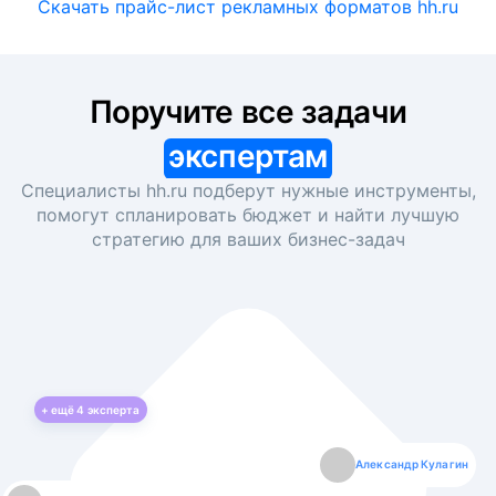
Скачать прайс-лист рекламных форматов hh.ru
Поручите все задачи
экспертам
Специалисты hh.ru подберут нужные инструменты,
помогут спланировать бюджет и найти лучшую
стратегию для ваших
бизнес-задач
+ ещё
4
эксперта
Екатерина Лазаренко
Александр Кулагин
Даниил Макаров
Борис Кашко
Юлия Изоитко