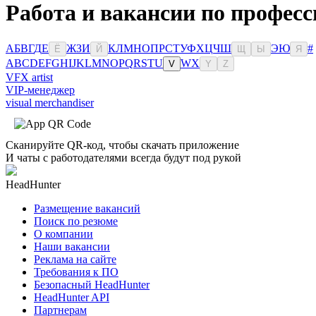
Работа и вакансии по професс
А
Б
В
Г
Д
Е
Ж
З
И
К
Л
М
Н
О
П
Р
С
Т
У
Ф
Х
Ц
Ч
Ш
Э
Ю
#
Ё
Й
Щ
Ы
Я
A
B
C
D
E
F
G
H
I
J
K
L
M
N
O
P
Q
R
S
T
U
W
X
V
Y
Z
VFX artist
VIP-менеджер
visual merchandiser
Сканируйте QR-код, чтобы скачать приложение
И чаты с работодателями всегда будут под рукой
HeadHunter
Размещение вакансий
Поиск по резюме
О компании
Наши вакансии
Реклама на сайте
Требования к ПО
Безопасный HeadHunter
HeadHunter API
Партнерам